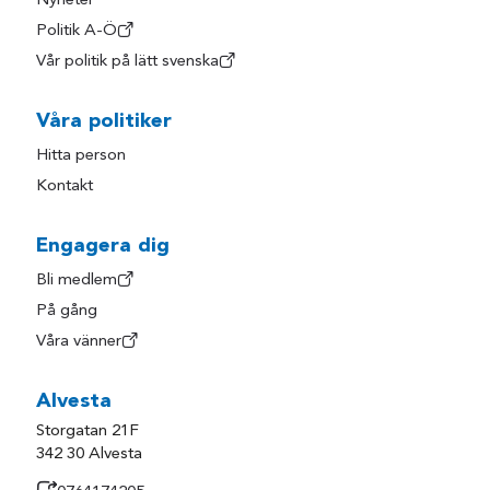
Nyheter
Markaryd
Älmhult
Politik A-Ö
Vår politik på lätt svenska
Våra politiker
Hitta person
Kontakt
Engagera dig
Bli medlem
På gång
Våra vänner
Alvesta
Storgatan 21F
342 30 Alvesta