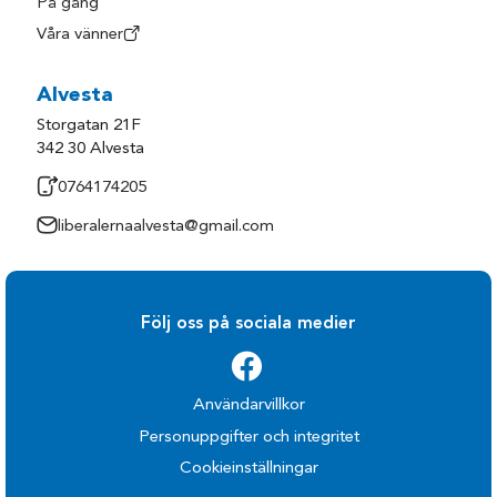
På gång
Våra vänner
Alvesta
Storgatan 21F
342 30 Alvesta
0764174205
liberalernaalvesta@gmail.com
Följ oss på sociala medier
Användarvillkor
Personuppgifter och integritet
Cookieinställningar