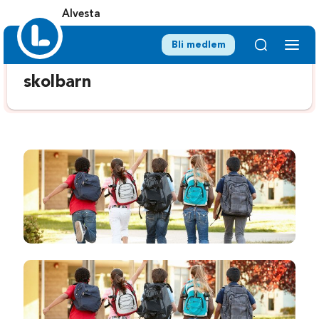
Alvesta
Bli medlem
skolbarn