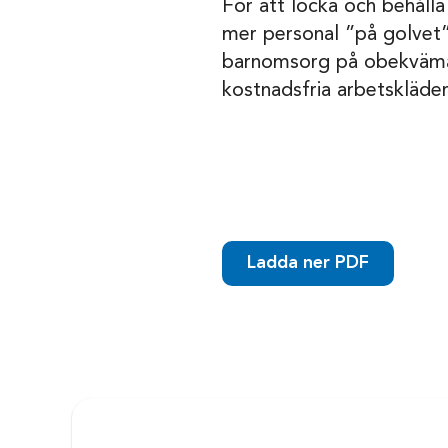
För att locka och behålla
mer personal ”på golvet”. 
barnomsorg på obekväma a
kostnadsfria arbetskläder
Ladda ner PDF