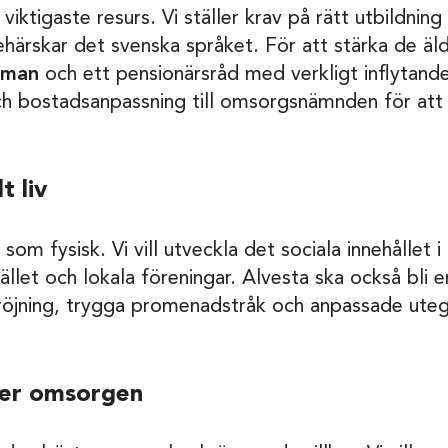
iktigaste resurs. Vi ställer krav på rätt utbildning
härskar det svenska språket. För att stärka de äldre
sman
och ett pensionärsråd med verkligt inflytande. 
och bostadsanpassning till omsorgsnämnden för att
t liv
g som fysisk. Vi vill utveckla det sociala innehållet
let och lokala föreningar. Alvesta ska också bli e
jning, trygga promenadstråk och anpassade utegym
ger omsorgen