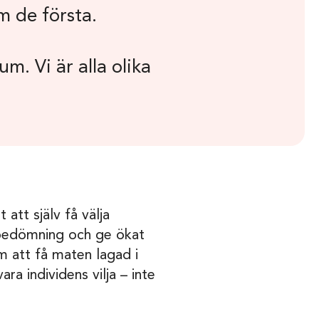
om de första.
r
m. Vi är alla olika
 att själv få välja
dsbedömning och ge ökat
 att få maten lagad i
ra individens vilja – inte