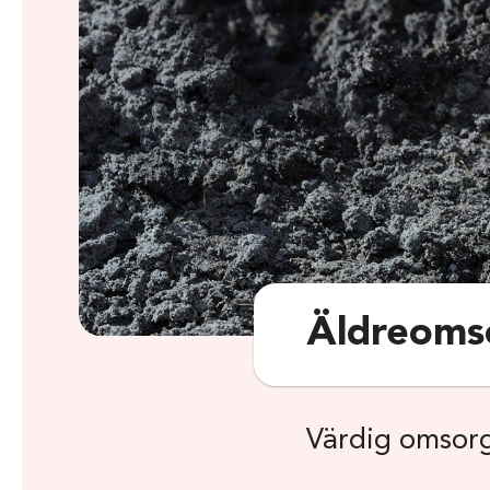
Äldreoms
Värdig omsorg 