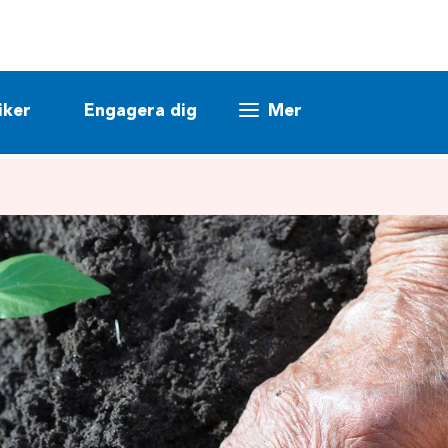
iker
Engagera dig
Mer