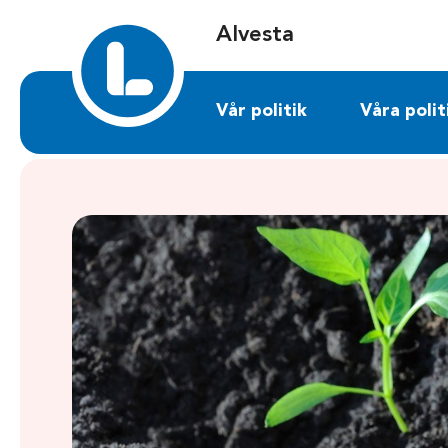
Sök på alvesta.liberalerna.se
Alvesta
Vår politik
Våra polit