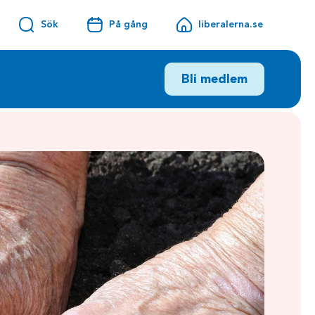
Sök
På gång
liberalerna.se
Bli medlem