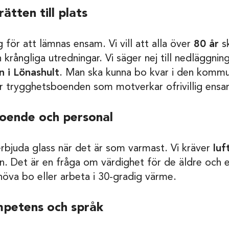
ätten till plats
 för att lämnas ensam. Vi vill att alla över
80 år
sk
krångliga utredningar. Vi säger nej till nedläggnin
 i Lönashult
. Man ska kunna bo kvar i den kommu
ler trygghetsboenden som motverkar ofrivillig ens
 boende och personal
erbjuda glass när det är som varmast. Vi kräver
luf
Det är en fråga om värdighet för de äldre och en
höva bo eller arbeta i 30-gradig värme.
mpetens och språk