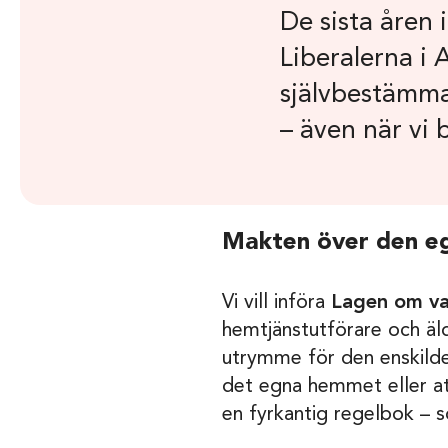
De sista åren i
Liberalerna i
självbestämman
– även när vi b
Makten över den e
Vi vill införa
Lagen om va
hemtjänstutförare och äl
utrymme för den enskild
det egna hemmet eller att 
en fyrkantig regelbok – s