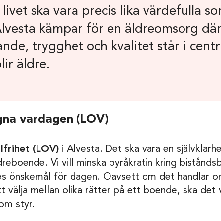
 livet ska vara precis lika värdefulla s
 Alvesta kämpar för en äldreomsorg dä
de, trygghet och kvalitet står i centru
lir äldre.
gna vardagen (LOV)
lfrihet (LOV)
i Alvesta. Det ska vara en självklarhet
dreboende. Vi vill minska byråkratin kring bistån
es önskemål för dagen. Oavsett om det handlar om
välja mellan olika rätter på ett boende, ska det va
om styr.