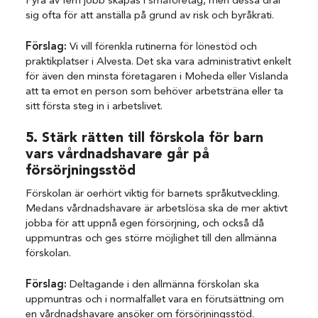
Fyra av fem jobb skapas i småföretag, men dessa drar
sig ofta för att anställa på grund av risk och byråkrati.
Förslag:
Vi vill förenkla rutinerna för lönestöd och
praktikplatser i Alvesta. Det ska vara administrativt enkelt
för även den minsta företagaren i Moheda eller Vislanda
att ta emot en person som behöver arbetsträna eller ta
sitt första steg in i arbetslivet.
5. Stärk rätten till förskola för barn
vars vårdnadshavare går på
försörjningsstöd
Förskolan är oerhört viktig för barnets språkutveckling.
Medans vårdnadshavare är arbetslösa ska de mer aktivt
jobba för att uppnå egen försörjning, och också då
uppmuntras och ges större möjlighet till den allmänna
förskolan.
Förslag:
Deltagande i den allmänna förskolan ska
uppmuntras och i normalfallet vara en förutsättning om
en vårdnadshavare ansöker om försörjningsstöd.