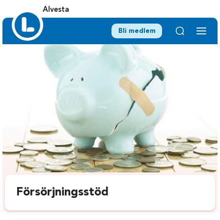
Alvesta
Bli medlem
Försörjningsstöd